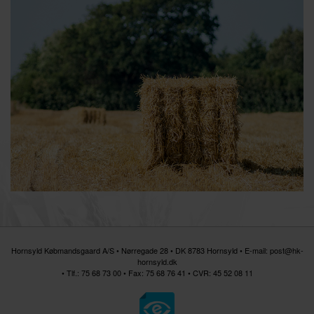
Hornsyld Købmandsgaard A/S • Nørregade 28 • DK 8783 Hornsyld • E-mail:
post@hk-
hornsyld.dk
•
Tlf.: 75 68 73 00
• Fax: 75 68 76 41 • CVR: 45 52 08 11