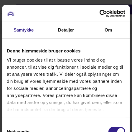
0
Samtykke
Detaljer
Om
Betaling
Hornsyld Købmandsgaards webshop modtager betaling med Dankort/VISA-
Denne hjemmeside bruger cookies
Dankort & MasterCard.
Vi bruger cookies til at tilpasse vores indhold og
Betaling vil først blive trukket på din konto, når varen afsendes, vi tager ikke
annoncer, til at vise dig funktioner til sociale medier og til
kortgebyr.
at analysere vores trafik. Vi deler også oplysninger om
Hornsyld Købmandsgaards webshop krypterer alle dine kortoplysninger med
din brug af vores hjemmeside med vores partnere inden
den såkaldte SSL (Secure Socket Layer) protokol. Det betyder, at
uvedkommende ikke kan aflæse dit kortnummer eller andre informationer
for sociale medier, annonceringspartnere og
under transaktionen med PBS.
analysepartnere. Vores partnere kan kombinere disse
Reservation af beløb
data med andre oplysninger, du har givet dem, eller som
Betaler du med et internationalt betalingskort, reserveres beløbet med det
de har indsamlet fra din brug af deres tjenester.
samme. Pengene reserveres på dit kort eller konto indtil:
1) Vi trækker beløbet, når vi sender varen, eller
Samtykkevalg
2) pengene frigives ifølge aftale med din kortudsteder.
Nødvendig