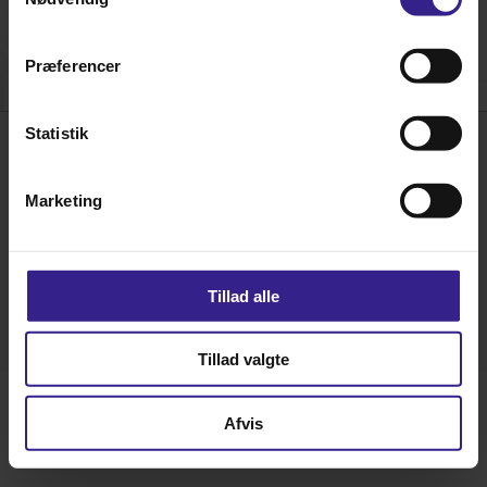
Du kan læse mere om reglerne for dit specifikke kort hos din kortudsteder.
Præferencer
Statistik
Hornsyld Købmandsgaard A/S • Nørregade 28 • DK 8783 Hornsyld • E-mail:
post@hk-
hornsyld.dk
•
Tlf.: 75 68 73 00
• Fax: 75 68 76 41 • CVR: 45 52 08 11
Marketing
Tillad alle
Tillad valgte
Afvis