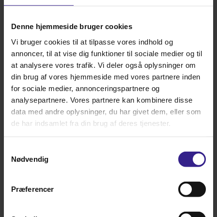
Kombi piller 25 kg (10mm)
Denne hjemmeside bruger cookies
Varenummer: 750023
Vi bruger cookies til at tilpasse vores indhold og
Alt. varenummer: 1259-313
annoncer, til at vise dig funktioner til sociale medier og til
Pris: DKK 185,00
at analysere vores trafik. Vi deler også oplysninger om
din brug af vores hjemmeside med vores partnere inden
for sociale medier, annonceringspartnere og
analysepartnere. Vores partnere kan kombinere disse
data med andre oplysninger, du har givet dem, eller som
v/
20 stk.
DKK
179,00
v/
39 stk.
DKK
159,00
de har indsamlet fra din brug af deres tjenester.
Samtykkevalg
Kombi Pellets – Det perfekte foder til den enkle
foderplan
Nødvendig
Giv din hest det bedste fra begge verdener! Med Kombi Pellets kan du
nyde fordelene ved havrefodring, samtidig med at du sikrer din hest en
komplet og balanceret ernæring.
Præferencer
Denne unikke pelleterede foderblanding er designet til at opfylde alle
behov. Kombi Pellets kan også gives som det eneste foder ved siden af