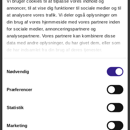
Vi bruger cookies til at tilpasse vores indhold og
annoncer, til at vise dig funktioner til sociale medier og til
KornGris - sække 15 kg
at analysere vores trafik. Vi deler også oplysninger om
din brug af vores hjemmeside med vores partnere inden
Varenummer: 191791
for sociale medier, annonceringspartnere og
Alt. varenummer:
analysepartnere. Vores partnere kan kombinere disse
Pris: DKK 97,00
data med andre oplysninger, du har givet dem, eller som
de har indsamlet fra din brug af deres tjenester.
Samtykkevalg
v/
3 stk.
DKK
83,50
Nødvendig
v/
5 stk.
DKK
87,00
Slagtesvin fodres med KornGris og halm.
Præferencer
Korngris er et sojabaseret slagtesvinefoder, der indeholder de nødvendige
næringsstoffer til slagtesvin.
Husk foderovergang fra en blanding til en anden skal foregå gradvist over en
uge for at skåne maven bedst muligt.
Statistik
Marketing