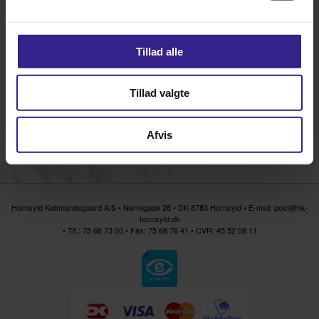
Tillad alle
Læs mere...
Tillad valgte
Bemærk kun Et palletillæg uanset antal sække.
511402
Paller
DKK 130,00
Afvis
Hornsyld Købmandsgaard A/S • Nørregade 28 • DK 8783 Hornsyld • E-mail:
post@hk-
hornsyld.dk
•
Tlf.: 75 68 73 00
• Fax: 75 68 76 41 • CVR: 45 52 08 11