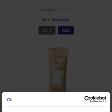
KalveVokse 15 - 15 kg
Pris: DKK 93,00
INFO
KØB
KalvePlus - 15 kg sække