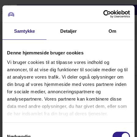
0
Samtykke
Detaljer
Om
Liner
Denne hjemmeside bruger cookies
Vi bruger cookies til at tilpasse vores indhold og
annoncer, til at vise dig funktioner til sociale medier og til
at analysere vores trafik. Vi deler også oplysninger om
din brug af vores hjemmeside med vores partnere inden
Hornsyld Købmandsgaard A/S • Nørregade 28 • DK 8783 Hornsyld • E-mail:
post@hk-
hornsyld.dk
for sociale medier, annonceringspartnere og
•
Tlf.: 75 68 73 00
• Fax: 75 68 76 41 • CVR: 45 52 08 11
analysepartnere. Vores partnere kan kombinere disse
data med andre oplysninger, du har givet dem, eller som
de har indsamlet fra din brug af deres tjenester.
Samtykkevalg
Nødvendig